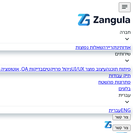
חברה
אודותינו
קריירה
שאלות נפוצות
שירותים
פיתוח תוכנה
עיצוב מוצר UI/UX
ניהול פרויקטים
בדיקות QA, אוטומציה וידניות
תיק עבודות
פתרונות מהשטח
בלוגים
עברית
ENG
עברית
צור קשר
צור קשר