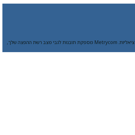
הפלטפורמה Metrycom היא פתרון לניתוח רשתות חשמל, שנועד לשפר את ביצועי הנכסים שלך על ידי הגברת האמינות וצמצום תקלות פוטנציאליות. Metrycom מספקת תובנות לגבי מצב רשת ההפצה שלך,