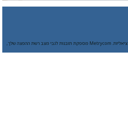
הפלטפורמה Metrycom היא פתרון לניתוח רשתות חשמל, שנועד לשפר את ביצועי הנכסים שלך על ידי הגברת האמינות וצמצום תקלות פוטנציאליות. Metrycom מספקת תובנות לגבי מצב רשת ההפצה שלך,