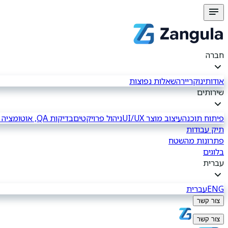
חברה
אודותינו
קריירה
שאלות נפוצות
שירותים
פיתוח תוכנה
עיצוב מוצר UI/UX
ניהול פרויקטים
בדיקות QA, אוטומציה וידניות
תיק עבודות
פתרונות מהשטח
בלוגים
עברית
ENG
עברית
צור קשר
צור קשר